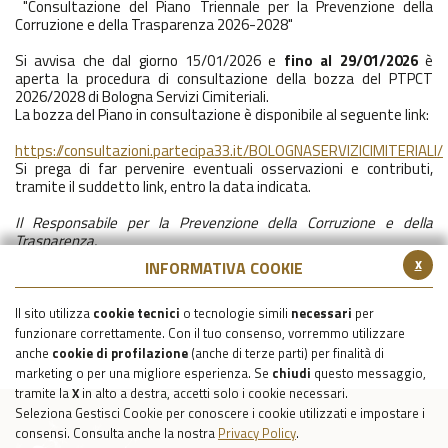
"Consultazione del Piano Triennale per la Prevenzione della
Corruzione e della Trasparenza 2026-2028"
Si avvisa che dal giorno 15/01/2026 e
fino al 29/01/2026
è
aperta la procedura di consultazione della bozza del PTPCT
2026/2028 di Bologna Servizi Cimiteriali.
La bozza del Piano in consultazione è disponibile al seguente link:
https://consultazioni.partecipa33.it/BOLOGNASERVIZICIMITERIALI/
Si prega di far pervenire eventuali osservazioni e contributi,
tramite il suddetto link, entro la data indicata.
Il Responsabile per la Prevenzione della Corruzione e della
Trasparenza.
x
INFORMATIVA COOKIE
Il sito utilizza
cookie tecnici
o tecnologie simili
necessari
per
funzionare correttamente. Con il tuo consenso, vorremmo utilizzare
anche
cookie di profilazione
(anche di terze parti) per finalità di
marketing o per una migliore esperienza. Se
chiudi
questo messaggio,
tramite la
X
in alto a destra, accetti solo i cookie necessari.
Seleziona Gestisci Cookie per conoscere i cookie utilizzati e impostare i
consensi. Consulta anche la nostra
Privacy Policy
.