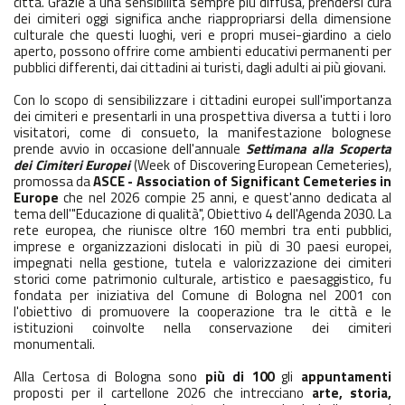
città. Grazie a una sensibilità sempre più diffusa, prendersi cura
dei cimiteri oggi significa anche riappropriarsi della dimensione
culturale che questi luoghi, veri e propri musei-giardino a cielo
aperto, possono offrire come ambienti educativi permanenti per
pubblici differenti, dai cittadini ai turisti, dagli adulti ai più giovani.
Con lo scopo di sensibilizzare i cittadini europei sull'importanza
dei cimiteri e presentarli in una prospettiva diversa a tutti i loro
visitatori, come di consueto, la manifestazione bolognese
prende avvio in occasione dell'annuale
Settimana alla Scoperta
dei Cimiteri Europei
(Week of Discovering European Cemeteries),
promossa da
ASCE - Association of Significant Cemeteries in
Europe
che nel 2026 compie 25 anni, e quest'anno dedicata al
tema dell'"Educazione di qualità", Obiettivo 4 dell'Agenda 2030. La
rete europea, che riunisce oltre 160 membri tra enti pubblici,
imprese e organizzazioni dislocati in più di 30 paesi europei,
impegnati nella gestione, tutela e valorizzazione dei cimiteri
storici come patrimonio culturale, artistico e paesaggistico, fu
fondata per iniziativa del Comune di Bologna nel 2001 con
l'obiettivo di promuovere la cooperazione tra le città e le
istituzioni coinvolte nella conservazione dei cimiteri
monumentali.
Alla Certosa di Bologna sono
più di 100
gli
appuntamenti
proposti per il cartellone 2026 che intrecciano
arte, storia,