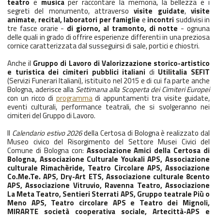
teatro
e
musica
per raccontare la memoria, la bellezza e i
segreti del monumento, attraverso
visite guidate
,
visite
animate
,
recital
, laboratori per famiglie
e
incontri
suddivisi in
tre fasce orarie -
di giorno, al tramonto, di
notte
- ognuna
delle quali in grado di offrire esperienze differenti in una preziosa
cornice caratterizzata dal susseguirsi di sale, portici e chiostri.
Anche il
Gruppo di Lavoro di Valorizzazione storico-artistico
e turistica dei cimiteri pubblici italiani
di
Utilitalia SEFIT
(Servizi Funerari Italiani), istituito nel 2015 e di cui fa parte anche
Bologna, aderisce alla
Settimana alla Scoperta dei Cimiteri Europei
con un ricco di
programma
di appuntamenti tra visite guidate,
eventi culturali, performance teatrali, che si svolgeranno nei
cimiteri del Gruppo di Lavoro.
Il
Calendario estivo 2026
della Certosa di Bologna è realizzato dal
Museo civico del Risorgimento del Settore Musei Civici del
Comune di Bologna con:
Associazione Amici della Certosa di
Bologna, Associazione Culturale Youkali APS, Associazione
culturale Rimachèride, Teatro Circolare APS, Associazione
Co.Me.Te. APS, Dry-Art ETS, Associazione culturale 8cento
APS, Associazione Vitruvio, Ravenna Teatro, Associazione
La Meta Teatro, Sentieri Sterrati APS, Gruppo teatrale Più o
Meno APS, Teatro circolare APS e Teatro dei Mignoli,
MIRARTE società cooperativa sociale, Artecittà-APS e