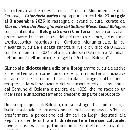
In partenza anche quest'anno al Cimitero Monumentale della
Certosa, il
Calendario estivo
degli appuntamenti
dal
22 maggio
al 8 novembre 2026
, la rassegna di eventi culturali curata dal
Museo civico del Risorgimento del Settore Musei Civici Bologna
,
con il contributo di
Bologna Servizi Cimiteriali
, per valorizzare e
promuovere la conoscenza del patrimonio storico, artistico e
architettonico racchiuso nel Cimitero Monumentale, la cui
rilevanza culturale è stata sancita al livello più alto da UNESCO
con l’iscrizione nel 2021 nella lista dei siti Patrimonio Mondiale
dell’umanità nell’ambito del progetto "Portici di Bologna”.
Giunto alla
diciottesima edizione
, il programma culturale estivo
si è affermato come una delle più importanti iniziative
intraprese nel quadro di un’articolata progettualità per il
recupero e la valorizzazione del sito monumentale, sostenuta
dal Comune di Bologna a partire dal 1999, che ha raccolto un
interesse e un apprezzamento crescenti da parte del pubblico.
Un esempio, quello di Bologna, che si distingue tra i più precoci, a
livello nazionale e internazionale, nella complessa sfida di
trasformare la percezione dei cimiteri da luoghi deputati alla
sepoltura dei defunti a
siti di rilevante interesse culturale
,
dove è conservato un patrimonio in cui si riflette la storia delle