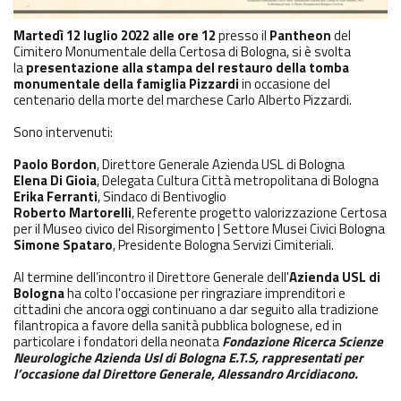
Martedì 12 luglio 2022 alle ore 12
presso il
Pantheon
del
Cimitero Monumentale della Certosa di Bologna, si è svolta
la
presentazione alla stampa del restauro della tomba
monumentale della famiglia Pizzardi
in occasione del
centenario della morte del marchese Carlo Alberto Pizzardi.
Sono intervenuti:
Paolo Bordon
, Direttore Generale Azienda USL di Bologna
Elena Di Gioia
, Delegata Cultura Città metropolitana di Bologna
Erika Ferranti
, Sindaco di Bentivoglio
Roberto Martorelli
, Referente progetto valorizzazione Certosa
per il Museo civico del Risorgimento | Settore Musei Civici Bologna
Simone Spataro
, Presidente Bologna Servizi Cimiteriali.
Al termine dell’incontro il Direttore Generale dell'
Azienda USL di
Bologna
ha colto l'occasione per ringraziare imprenditori e
cittadini che ancora oggi continuano a dar seguito alla tradizione
filantropica a favore della sanità pubblica bolognese, ed in
particolare i fondatori della neonata
Fondazione Ricerca Scienze
Neurologiche Azienda Usl di Bologna E.T.S, rappresentati per
l’occasione dal Direttore Generale, Alessandro Arcidiacono.