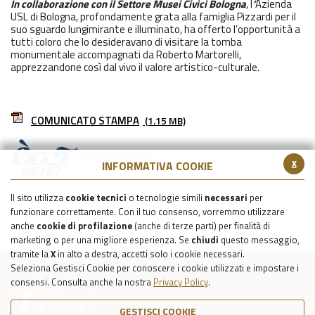
In collaborazione con il Settore Musei Civici Bologna
, l
’
Azienda
USL di Bologna, profondamente grata alla famiglia Pizzardi per il
suo sguardo lungimirante e illuminato, ha offerto l’opportunità a
tutti coloro che lo desideravano di visitare la tomba
monumentale accompagnati da Roberto Martorelli,
apprezzandone così dal vivo il valore artistico-culturale.
COMUNICATO STAMPA
(1.15 MB)
Servizio su E' tv
x
INFORMATIVA COOKIE
Il sito utilizza
cookie tecnici
o tecnologie simili
necessari
per
funzionare correttamente. Con il tuo consenso, vorremmo utilizzare
anche
cookie di profilazione
(anche di terze parti) per finalità di
marketing o per una migliore esperienza. Se
chiudi
questo messaggio,
tramite la
X
in alto a destra, accetti solo i cookie necessari.
Seleziona Gestisci Cookie per conoscere i cookie utilizzati e impostare i
consensi. Consulta anche la nostra
Privacy Policy
.
GESTISCI COOKIE