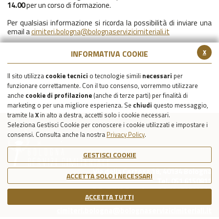
14.00
per un corso di formazione.
Per qualsiasi informazione si ricorda la possibilità di inviare una
email a
cimiteri.bologna@bolognaservizicimiteriali.it
x
INFORMATIVA COOKIE
Il sito utilizza
cookie tecnici
o tecnologie simili
necessari
per
funzionare correttamente. Con il tuo consenso, vorremmo utilizzare
anche
cookie di profilazione
(anche di terze parti) per finalità di
marketing o per una migliore esperienza. Se
chiudi
questo messaggio,
tramite la
X
in alto a destra, accetti solo i cookie necessari.
Seleziona Gestisci Cookie per conoscere i cookie utilizzati e impostare i
consensi. Consulta anche la nostra
Privacy Policy
.
GESTISCI COOKIE
Via della Certosa 18, 40134 Bologna
ACCETTA SOLO I NECESSARI
Tel. 051 6150811
C.F./P.IVA Reg. Imp. BO 03079781203
ACCETTA TUTTI
Capitale Sociale Int. Vers. €39.215,69
cimiteri.bologna@bolognaservizicimiteriali.it