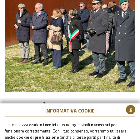
Il servizio su E' tv
x
INFORMATIVA COOKIE
Il sito utilizza
cookie tecnici
o tecnologie simili
necessari
per
funzionare correttamente. Con il tuo consenso, vorremmo utilizzare
anche
cookie di profilazione
(anche di terze parti) per finalità di