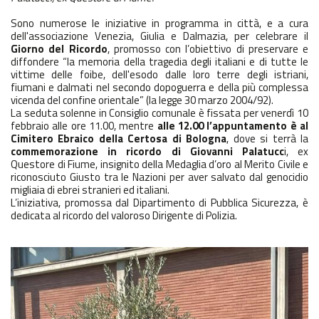
Sono numerose le iniziative in programma in città, e a cura
dell'associazione Venezia, Giulia e Dalmazia, per celebrare il
Giorno del Ricordo
, promosso con l’obiettivo di preservare e
diffondere “la memoria della tragedia degli italiani e di tutte le
vittime delle foibe, dell'esodo dalle loro terre degli istriani,
fiumani e dalmati nel secondo dopoguerra e della più complessa
vicenda del confine orientale” (la legge 30 marzo 2004/92).
La seduta solenne in Consiglio comunale è fissata per venerdì 10
febbraio alle ore 11.00, mentre
alle 12.00 l’appuntamento è al
Cimitero Ebraico della Certosa di Bologna
, dove si terrà la
commemorazione in ricordo di Giovanni Palatucc
i, ex
Questore di Fiume, insignito della Medaglia d’oro al Merito Civile e
riconosciuto Giusto tra le Nazioni per aver salvato dal genocidio
migliaia di ebrei stranieri ed italiani.
L’iniziativa, promossa dal Dipartimento di Pubblica Sicurezza, è
dedicata al ricordo del valoroso Dirigente di Polizia.