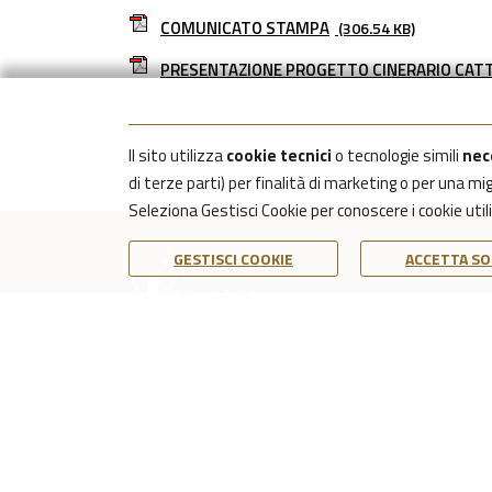
COMUNICATO STAMPA
(306.54 KB)
PRESENTAZIONE PROGETTO CINERARIO CATT
Il sito utilizza
cookie tecnici
o tecnologie simili
nec
di terze parti) per finalità di marketing o per una m
Seleziona Gestisci Cookie per conoscere i cookie uti
GESTISCI COOKIE
ACCETTA SO
COOKIE POLICY
Preferenze cookie aperte. Usa Tab per navigare, Escape per chiudere.