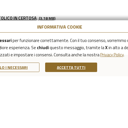
OLICO IN CERTOSA
(3.18 MB)
INFORMATIVA COOKIE
essari
per funzionare correttamente. Con il tuo consenso, vorremmo 
igliore esperienza. Se
chiudi
questo messaggio, tramite la
X
in alto a d
lizzati e impostare i consensi. Consulta anche la nostra
Privacy Policy
.
LO I NECESSARI
ACCETTA TUTTI
PRIVACY POLICY
NOTE LEGALI
DICHIARAZIONE DI AC