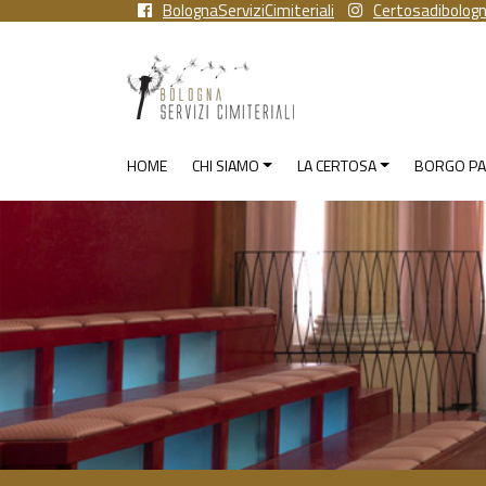
BolognaServiziCimiteriali
Certosadibolog
HOME
CHI SIAMO
LA CERTOSA
BORGO PA