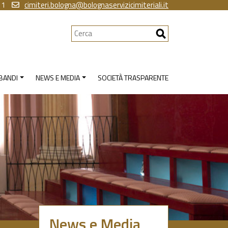
11
cimiteri.bologna@bolognaservizicimiteriali.it
Cerca
 BANDI
NEWS E MEDIA
SOCIETÀ TRASPARENTE
News e Media