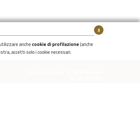
x
utilizzare anche
cookie di profilazione
(anche
estra, accetti solo i cookie necessari.
Via della Certosa 18, 40134 Bologna
Tel. 051 6150811
C.F./P.IVA Reg. Imp. BO 03079781203
Capitale Sociale Int. Vers. €39.215,69
cimiteri.bologna@bolognaservizicimiteriali.it
CESSIBILITÀ