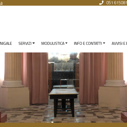
na
051 61508
NIGALE
SERVIZI
MODULISTICA
INFO E CONTATTI
AVVISI E