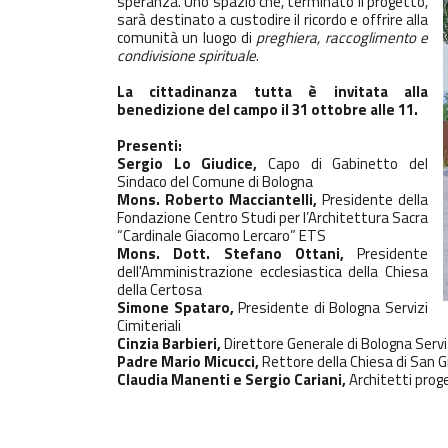
speranza. Uno spazio che, terminato il progetto,
sarà destinato a custodire il ricordo e offrire alla
comunità un luogo di
preghiera, raccoglimento e
condivisione spirituale
.
La cittadinanza tutta è invitata alla
benedizione del campo il 31 ottobre alle 11.
Presenti:
Sergio Lo Giudice,
Capo di Gabinetto del
Sindaco del Comune di Bologna
Mons. Roberto Macciantelli,
Presidente della
Fondazione Centro Studi per l’Architettura Sacra
“Cardinale Giacomo Lercaro” ETS
Mons. Dott. Stefano Ottani,
Presidente
dell'Amministrazione ecclesiastica della Chiesa
della Certosa
Simone Spataro,
Presidente di Bologna Servizi
Cimiteriali
Cinzia Barbieri,
Direttore Generale di Bologna Serviz
Padre Mario Micucci,
Rettore della Chiesa di San 
Claudia Manenti e Sergio Cariani,
Architetti prog