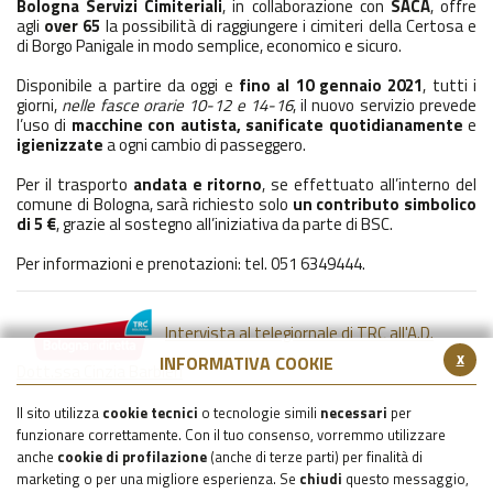
Bologna Servizi Cimiteriali
, in collaborazione con
SACA
, offre
agli
over 65
la possibilità di raggiungere i cimiteri della Certosa e
di Borgo Panigale in modo semplice,
economico
e
sicuro
.
Disponibile a partire da oggi e
fino al 10 gennaio 2021
, tutti i
giorni,
nelle fasce orarie 10-12 e 14-16
, il nuovo servizio prevede
l’uso di
macchine con autista, sanificate quotidianamente
e
igienizzate
a ogni cambio di passeggero.
Per il trasporto
andata e ritorno
, se effettuato all’interno del
comune di Bologna, sarà richiesto solo
un contributo simbolico
di 5 €
, grazie al sostegno all’iniziativa da parte di BSC.
Per informazioni e prenotazioni: tel. 051 6349444.
Intervista al telegiornale di TRC all'A.D.
x
INFORMATIVA COOKIE
Dott.ssa Cinzia Barbieri
Il sito utilizza
cookie tecnici
o tecnologie simili
necessari
per
funzionare correttamente. Con il tuo consenso, vorremmo utilizzare
anche
cookie di profilazione
(anche di terze parti) per finalità di
marketing o per una migliore esperienza. Se
chiudi
questo messaggio,