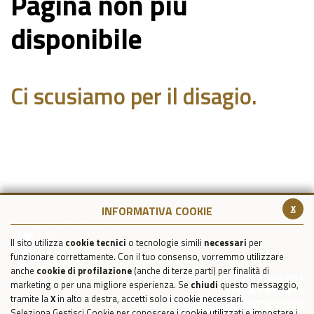
Pagina non più
disponibile
Ci scusiamo per il disagio.
x
INFORMATIVA COOKIE
Il sito utilizza
cookie tecnici
o tecnologie simili
necessari
per
funzionare correttamente. Con il tuo consenso, vorremmo utilizzare
anche
cookie di profilazione
(anche di terze parti) per finalità di
Via della Certosa 18, 40134 Bologna
marketing o per una migliore esperienza. Se
chiudi
questo messaggio,
Tel. 051 6150811
tramite la
X
in alto a destra, accetti solo i cookie necessari.
C.F./P.IVA Reg. Imp. BO 03079781203
Seleziona Gestisci Cookie per conoscere i cookie utilizzati e impostare i