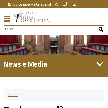
BolognaServiziCimiteriali
Cerca
News e Media
Home
/