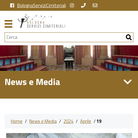
BolognaServiziCimiteriali
Cerca
News e Media
Home
/
News e Media
/
2024
/
Aprile
/
19