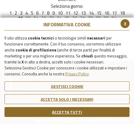
Seleziona giorno:
1
2
3
4
5
6
7
8
9
10
11
12
13
14
15
16
17
18
19
20
21
22
23
24
25
26
27
28
29
30
31
x
INFORMATIVA COOKIE
Il sito utilizza
cookie tecnici
o tecnologie simili
necessari
per
funzionare correttamente. Con il tuo consenso, vorremmo utilizzare
anche
cookie di profilazione
(anche di terze parti) per finalità di
marketing o per una migliore esperienza. Se
chiudi
questo messaggio,
tramite la
X
in alto a destra, accetti solo i cookie necessari.
Seleziona Gestisci Cookie per conoscere i cookie utilizzati e impostare i
consensi. Consulta anche la nostra
Privacy Policy
.
GESTISCI COOKIE
Via della Certosa 18, 40134 Bologna
ACCETTA SOLO I NECESSARI
Tel. 051 6150811
C.F./P.IVA Reg. Imp. BO 03079781203
ACCETTA TUTTI
Capitale Sociale Int. Vers. €39.215,69
cimiteri.bologna@bolognaservizicimiteriali.it